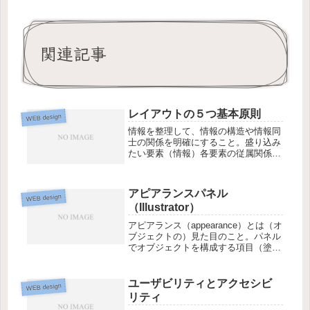
関連記事
レイアウトの５つ基本原則
WEB design
情報を整理して、情報の構造や情報同
士の関係を明確にすること。盛り込み
たい要素（情報）各要素の従属関係
（親・子にあたる関係）並列関係（対
等な関係）優先度因果関係 など1. 近
接（Proximity）関連づける要素を近
アピアランスパネル
WEB design
づけてグループ化することで...
（Illustrator）
アピアランス（appearance）とは（オ
ブジェクトの）見た目のこと。パネル
でオブジェクトを構成する項目（塗
り・線・効果など）を確認できる。オ
ブジェクトに効果を適用すると、パネ
ルに設定が残る。メニューバー）ウィ
ユーザビリティとアクセシビ
WEB design
ンドウ＞アピアランス表示/非...
リティ