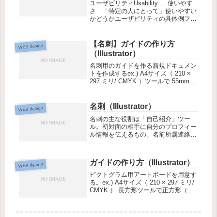
ユーザビリティUsability ... 使いやす
さ 「特定の人にとって」使いやすい
かどうかユーザビリティの具体例ファ
ーストビューサイトなどにおいてスク
ロールする前の段階で最初に見える範
囲のこと。企業ロゴメインビジュアル
【名刺】ガイドの作り方
WEB design
グローバルナビゲーシ...
（Illustrator）
名刺用のガイドを作る新規ドキュメン
トを作成するex.) A4サイズ（ 210 ×
297 ミリ/ CMYK ）ツールで 55mm
×91mm の四角を描く塗り＝例）黒
線 ＝ なし ※ 必ず！オブジェク
ト＞トリムマークの作成※ 2. で作っ
名刺（Illustrator）
WEB design
た...
名刺の主な役割は「自己紹介」ツー
ル。初対面の相手に自分のプロフィー
ル情報を伝えるもの。名前所属連絡先
など名刺は× 配るもの○ 覚えてもら
うもの作り方のコツはじめは癖のない
フォントと黒一色で考えてみるはじめ
ガイドの作り方（Illustrator）
WEB design
に）ガイドを作成するまずはガイド
を...
ピクトグラム用アートボードを用意す
る。ex.) A4サイズ（ 210 × 297 ミリ/
CMYK ） 長方形ツールで正方形（線
なし）を作るex.) 42×42mmメニュー
バー＞ウィンドウ＞または プロパテ
ィパネル＞で 整列パネルを開きオ